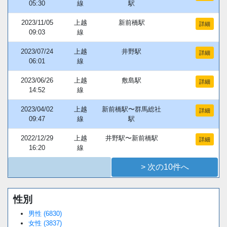
05:30
線
駅
2023/11/05
上越
新前橋駅
詳細
09:03
線
2023/07/24
上越
井野駅
詳細
06:01
線
2023/06/26
上越
敷島駅
詳細
14:52
線
2023/04/02
上越
新前橋駅〜群馬総社
詳細
09:47
線
駅
2022/12/29
上越
井野駅〜新前橋駅
詳細
16:20
線
> 次の10件へ
性別
Loaded
:
/
Unmute
38.44%
男性 (6830)
女性 (3837)