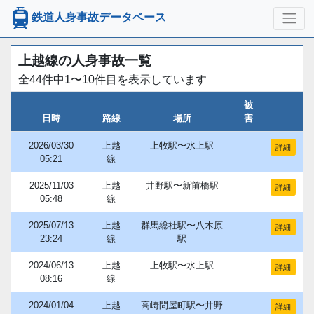
鉄道人身事故データベース
上越線の人身事故一覧
全44件中1〜10件目を表示しています
被
日時
路線
場所
害
2026/03/30
上越
上牧駅〜水上駅
詳細
05:21
線
2025/11/03
上越
井野駅〜新前橋駅
詳細
05:48
線
2025/07/13
上越
群馬総社駅〜八木原
詳細
23:24
線
駅
2024/06/13
上越
上牧駅〜水上駅
詳細
08:16
線
2024/01/04
上越
高崎問屋町駅〜井野
詳細