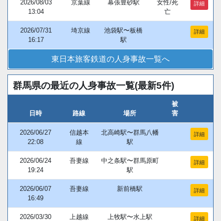
2026/08/03
京葉線
幕張豊砂駅
女性/死
詳細
13:04
亡
2026/07/31
埼京線
池袋駅〜板橋
詳細
16:17
駅
東日本旅客鉄道の人身事故一覧へ
群馬県の最近の人身事故一覧(最新5件)
被
日時
路線
場所
害
2026/06/27
信越本
北高崎駅〜群馬八幡
詳細
22:08
線
駅
2026/06/24
吾妻線
中之条駅〜群馬原町
詳細
19:24
駅
2026/06/07
吾妻線
新前橋駅
詳細
16:49
2026/03/30
上越線
上牧駅〜水上駅
詳細