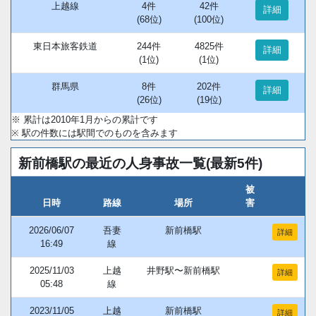
上越線
4件
42件
詳細
(68位)
(100位)
東日本旅客鉄道
244件
4825件
詳細
(1位)
(1位)
群馬県
8件
202件
詳細
(26位)
(19位)
※ 累計は2010年1月からの累計です
※ 駅の件数には駅間でのものを含みます
新前橋駅の最近の人身事故一覧(最新5件)
被
日時
路線
場所
害
2026/06/07
吾妻
新前橋駅
詳細
16:49
線
2025/11/03
上越
井野駅〜新前橋駅
詳細
05:48
線
2023/11/05
上越
新前橋駅
詳細