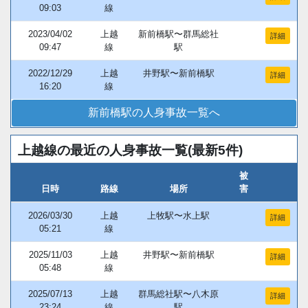
09:03
線
2023/04/02
上越
新前橋駅〜群馬総社
詳細
09:47
線
駅
2022/12/29
上越
井野駅〜新前橋駅
詳細
16:20
線
新前橋駅の人身事故一覧へ
上越線の最近の人身事故一覧(最新5件)
被
日時
路線
場所
害
2026/03/30
上越
上牧駅〜水上駅
詳細
05:21
線
2025/11/03
上越
井野駅〜新前橋駅
詳細
05:48
線
2025/07/13
上越
群馬総社駅〜八木原
詳細
23:24
線
駅