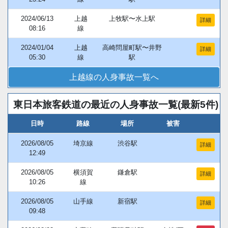
2024/06/13
上越
上牧駅〜水上駅
詳細
08:16
線
2024/01/04
上越
高崎問屋町駅〜井野
詳細
05:30
線
駅
上越線の人身事故一覧へ
東日本旅客鉄道の最近の人身事故一覧(最新5件)
日時
路線
場所
被害
2026/08/05
埼京線
渋谷駅
詳細
12:49
2026/08/05
横須賀
鎌倉駅
詳細
10:26
線
2026/08/05
山手線
新宿駅
詳細
09:48