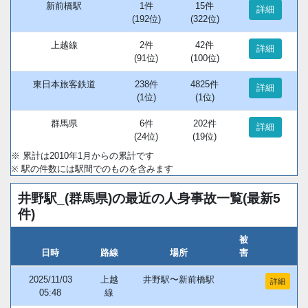
新前橋駅
1件
15件
詳細
(192位)
(322位)
上越線
2件
42件
詳細
(91位)
(100位)
東日本旅客鉄道
238件
4825件
詳細
(1位)
(1位)
群馬県
6件
202件
詳細
(24位)
(19位)
※ 累計は2010年1月からの累計です
※ 駅の件数には駅間でのものを含みます
井野駅_(群馬県)の最近の人身事故一覧(最新5
件)
被
日時
路線
場所
害
2025/11/03
上越
井野駅〜新前橋駅
詳細
05:48
線