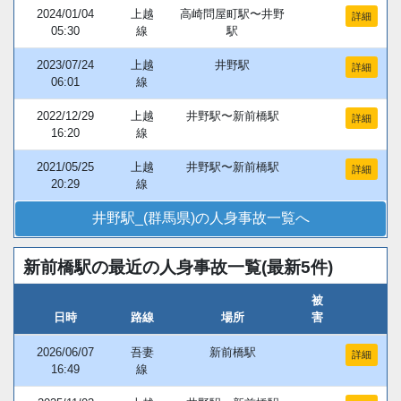
2024/01/04
上越
高崎問屋町駅〜井野
詳細
05:30
線
駅
2023/07/24
上越
井野駅
詳細
06:01
線
2022/12/29
上越
井野駅〜新前橋駅
詳細
16:20
線
2021/05/25
上越
井野駅〜新前橋駅
詳細
20:29
線
井野駅_(群馬県)の人身事故一覧へ
新前橋駅の最近の人身事故一覧(最新5件)
被
日時
路線
場所
害
2026/06/07
吾妻
新前橋駅
詳細
16:49
線