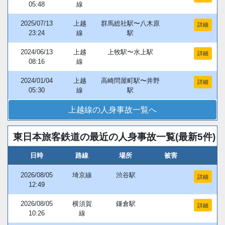
05:48
線
2025/07/13
上越
群馬総社駅〜八木原
詳細
23:24
線
駅
2024/06/13
上越
上牧駅〜水上駅
詳細
08:16
線
2024/01/04
上越
高崎問屋町駅〜井野
詳細
05:30
線
駅
上越線の人身事故一覧へ
東日本旅客鉄道の最近の人身事故一覧(最新5件)
日時
路線
場所
被害
2026/08/05
埼京線
渋谷駅
詳細
12:49
2026/08/05
横須賀
鎌倉駅
詳細
10:26
線