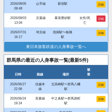
2026/08/05
山手線
新宿駅
詳細
09:48
2026/08/03
京葉線
幕張豊砂駅
女性/死
詳細
13:04
亡
2026/07/31
埼京線
池袋駅〜板橋
詳細
16:17
駅
東日本旅客鉄道の人身事故一覧へ
群馬県の最近の人身事故一覧(最新5件)
被
日時
路線
場所
害
2026/06/27
信越本
北高崎駅〜群馬八幡
詳細
22:08
線
駅
2026/06/24
吾妻線
中之条駅〜群馬原町
詳細
19:24
駅