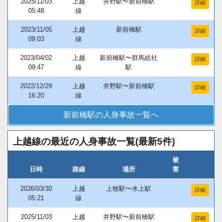
2025/11/03
上越
井野駅〜新前橋駅
詳細
05:48
線
2023/11/05
上越
新前橋駅
詳細
09:03
線
2023/04/02
上越
新前橋駅〜群馬総社
詳細
09:47
線
駅
2022/12/29
上越
井野駅〜新前橋駅
詳細
16:20
線
新前橋駅の人身事故一覧へ
上越線の最近の人身事故一覧(最新5件)
被
日時
路線
場所
害
2026/03/30
上越
上牧駅〜水上駅
詳細
05:21
線
2025/11/03
上越
井野駅〜新前橋駅
詳細