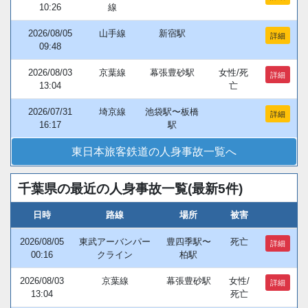
10:26
線
2026/08/05
山手線
新宿駅
詳細
09:48
2026/08/03
京葉線
幕張豊砂駅
女性/死
詳細
13:04
亡
2026/07/31
埼京線
池袋駅〜板橋
詳細
16:17
駅
東日本旅客鉄道の人身事故一覧へ
千葉県の最近の人身事故一覧(最新5件)
日時
路線
場所
被害
2026/08/05
東武アーバンパー
豊四季駅〜
死亡
詳細
00:16
クライン
柏駅
2026/08/03
京葉線
幕張豊砂駅
女性/
詳細
13:04
死亡