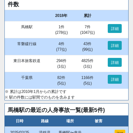
件数
2018年
累計
馬橋駅
1件
7件
詳細
(278位)
(1047位)
常磐緩行線
4件
43件
詳細
(77位)
(99位)
東日本旅客鉄道
294件
4825件
詳細
(1位)
(1位)
千葉県
82件
1166件
詳細
(5位)
(5位)
※ 累計は2010年1月からの累計です
※ 駅の件数には駅間でのものを含みます
馬橋駅の最近の人身事故一覧(最新5件)
日時
路線
場所
被害
2025/02/25
流鉄流
馬橋駅〜幸谷