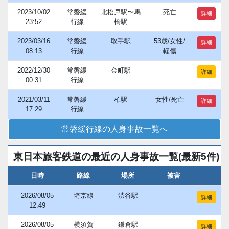
2023/10/02
常磐緩
北松戸駅〜馬
死亡
詳細
23:52
行線
橋駅
2023/03/16
常磐緩
取手駅
53歳/女性/
詳細
08:13
行線
軽傷
2022/12/30
常磐緩
金町駅
詳細
00:31
行線
2021/03/11
常磐緩
柏駅
女性/死亡
詳細
17:29
行線
常磐緩行線の人身事故一覧へ
東日本旅客鉄道の最近の人身事故一覧(最新5件)
日時
路線
場所
被害
2026/08/05
埼京線
渋谷駅
詳細
12:49
2026/08/05
横須賀
鎌倉駅
詳細