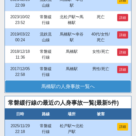
詳細
22:09
山線
駅
2023/10/02
常磐緩
北松戸駅〜馬
死亡
詳細
23:52
行線
橋駅
2019/03/22
流鉄流
馬橋駅〜幸谷
40代/女性/
詳細
00:24
山線
駅
死亡
2018/12/18
常磐緩
馬橋駅
女性/死亡
詳細
11:36
行線
2017/12/05
常磐緩
馬橋駅
男性/死亡
詳細
22:58
行線
馬橋駅の人身事故一覧へ
常磐緩行線の最近の人身事故一覧(最新5件)
日時
路線
場所
被害
2025/11/29
常磐緩
松戸駅〜北松
詳細
22:18
行線
戸駅