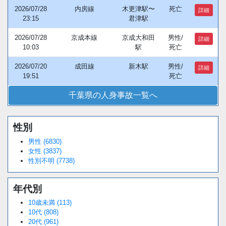
2026/07/28
内房線
木更津駅〜
死亡
詳細
23:15
君津駅
2026/07/28
京成本線
京成大和田
男性/
詳細
10:03
駅
死亡
2026/07/20
成田線
新木駅
男性/
詳細
19:51
死亡
千葉県の人身事故一覧へ
性別
Loaded
:
/
Unmute
38.44%
男性 (6830)
女性 (3837)
性別不明 (7738)
年代別
10歳未満 (113)
10代 (808)
20代 (961)