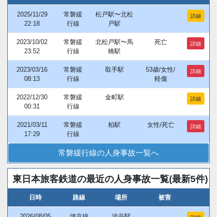
2025/11/29
常磐緩
松戸駅〜北松
詳細
22:18
行線
戸駅
2023/10/02
常磐緩
北松戸駅〜馬
死亡
詳細
23:52
行線
橋駅
2023/03/16
常磐緩
取手駅
53歳/女性/
詳細
08:13
行線
軽傷
2022/12/30
常磐緩
金町駅
詳細
00:31
行線
2021/03/11
常磐緩
柏駅
女性/死亡
詳細
17:29
行線
常磐緩行線の人身事故一覧へ
東日本旅客鉄道の最近の人身事故一覧(最新5件)
日時
路線
場所
被害
2026/08/05
埼京線
渋谷駅