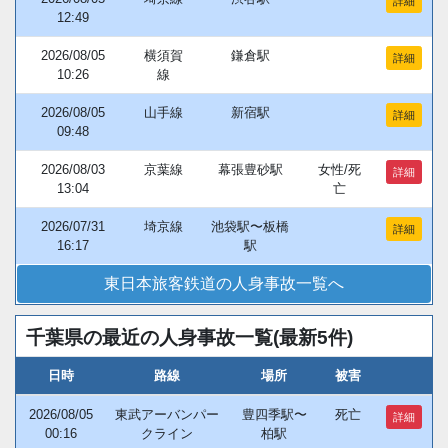
詳細
12:49
2026/08/05
横須賀
鎌倉駅
詳細
10:26
線
2026/08/05
山手線
新宿駅
詳細
09:48
2026/08/03
京葉線
幕張豊砂駅
女性/死
詳細
13:04
亡
2026/07/31
埼京線
池袋駅〜板橋
詳細
16:17
駅
東日本旅客鉄道の人身事故一覧へ
千葉県の最近の人身事故一覧(最新5件)
日時
路線
場所
被害
2026/08/05
東武アーバンパー
豊四季駅〜
死亡
詳細
00:16
クライン
柏駅