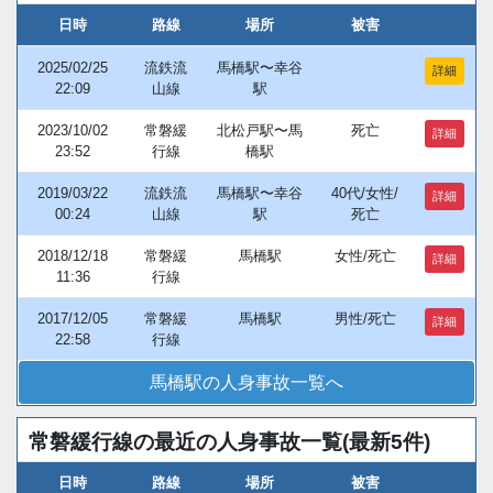
日時
路線
場所
被害
2025/02/25
流鉄流
馬橋駅〜幸谷
詳細
22:09
山線
駅
2023/10/02
常磐緩
北松戸駅〜馬
死亡
詳細
23:52
行線
橋駅
2019/03/22
流鉄流
馬橋駅〜幸谷
40代/女性/
詳細
00:24
山線
駅
死亡
2018/12/18
常磐緩
馬橋駅
女性/死亡
詳細
11:36
行線
2017/12/05
常磐緩
馬橋駅
男性/死亡
詳細
22:58
行線
馬橋駅の人身事故一覧へ
常磐緩行線の最近の人身事故一覧(最新5件)
日時
路線
場所
被害