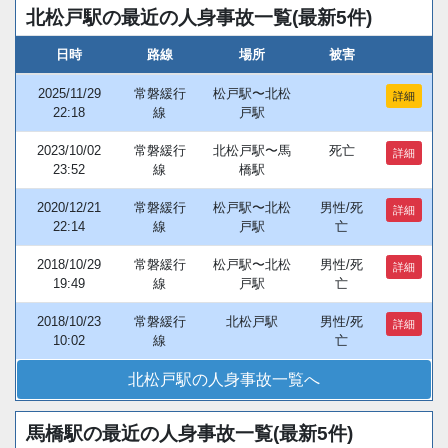
北松戸駅の最近の人身事故一覧(最新5件)
日時
路線
場所
被害
2025/11/29
常磐緩行
松戸駅〜北松
詳細
22:18
線
戸駅
2023/10/02
常磐緩行
北松戸駅〜馬
死亡
詳細
23:52
線
橋駅
2020/12/21
常磐緩行
松戸駅〜北松
男性/死
詳細
22:14
線
戸駅
亡
2018/10/29
常磐緩行
松戸駅〜北松
男性/死
詳細
19:49
線
戸駅
亡
2018/10/23
常磐緩行
北松戸駅
男性/死
詳細
10:02
線
亡
北松戸駅の人身事故一覧へ
馬橋駅の最近の人身事故一覧(最新5件)