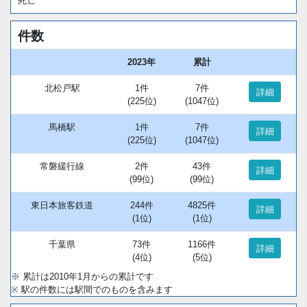
死亡
件数
2023年
累計
北松戸駅
1件
7件
詳細
(225位)
(1047位)
馬橋駅
1件
7件
詳細
(225位)
(1047位)
常磐緩行線
2件
43件
詳細
(99位)
(99位)
東日本旅客鉄道
244件
4825件
詳細
(1位)
(1位)
千葉県
73件
1166件
詳細
(4位)
(5位)
※ 累計は2010年1月からの累計です
※ 駅の件数には駅間でのものを含みます