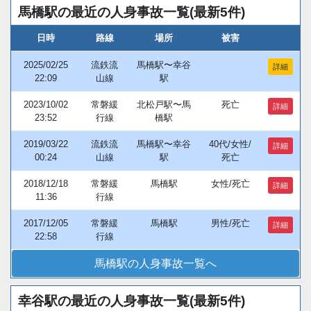
馬橋駅の最近の人身事故一覧(最新5件)
日時
路線
場所
被害
2025/02/25
流鉄流
馬橋駅〜幸谷
詳細
22:09
山線
駅
2023/10/02
常磐緩
北松戸駅〜馬
死亡
詳細
23:52
行線
橋駅
2019/03/22
流鉄流
馬橋駅〜幸谷
40代/女性/
詳細
00:24
山線
駅
死亡
2018/12/18
常磐緩
馬橋駅
女性/死亡
詳細
11:36
行線
2017/12/05
常磐緩
馬橋駅
男性/死亡
詳細
22:58
行線
馬橋駅の人身事故一覧へ
幸谷駅の最近の人身事故一覧(最新5件)