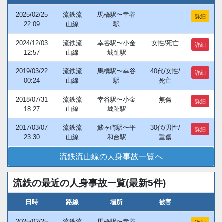
2025/02/25
流鉄流
馬橋駅〜幸谷
詳細
22:09
山線
駅
2024/12/03
流鉄流
幸谷駅〜小金
女性/死亡
詳細
12:57
山線
城趾駅
2019/03/22
流鉄流
馬橋駅〜幸谷
40代/女性/
詳細
00:24
山線
駅
死亡
2018/07/31
流鉄流
幸谷駅〜小金
無傷
詳細
18:27
山線
城趾駅
2017/03/07
流鉄流
鰭ヶ崎駅〜平
30代/男性/
詳細
23:30
山線
和台駅
重傷
流鉄流山線の人身事故一覧へ
流鉄の最近の人身事故一覧(最新5件)
日時
路線
場所
被害
2025/02/25
流鉄流
馬橋駅〜幸谷