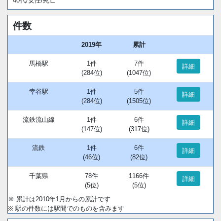
40代/女性/死亡
件数
2019年
累計
馬橋駅
1件
7件
詳細
(284位)
(1047位)
幸谷駅
1件
5件
詳細
(284位)
(1505位)
流鉄流山線
1件
6件
詳細
(147位)
(317位)
流鉄
1件
6件
詳細
(46位)
(82位)
千葉県
78件
1166件
詳細
(5位)
(5位)
※ 累計は2010年1月からの累計です
※ 駅の件数には駅間でのものを含みます