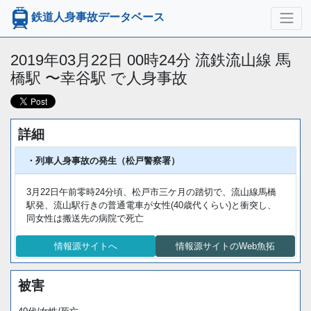
鉄道人身事故データベース
2019年03月22日 00時24分 流鉄流山線 馬
橋駅 〜幸谷駅 で人身事故
詳細
・列車人身事故の発生（松戸警察署）
3月22日午前零時24分頃、松戸市三ケ月の踏切で、流山線馬橋
駅発、流山駅行きの普通電車が女性(40歳代くらい)と衝突し、
同女性は搬送先の病院で死亡
情報源サイトへ
情報源サイトのWeb魚拓
被害