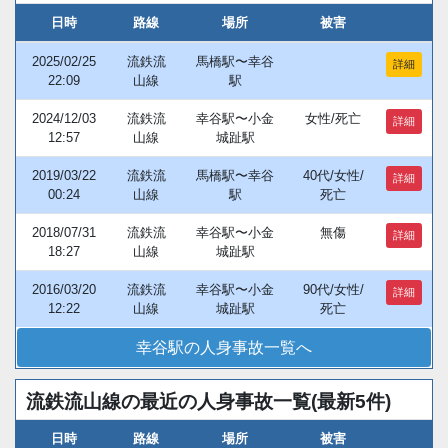
日時
路線
場所
被害
2025/02/25
流鉄流
馬橋駅〜幸谷
詳細
22:09
山線
駅
2024/12/03
流鉄流
幸谷駅〜小金
女性/死亡
詳細
12:57
山線
城趾駅
2019/03/22
流鉄流
馬橋駅〜幸谷
40代/女性/
詳細
00:24
山線
駅
死亡
2018/07/31
流鉄流
幸谷駅〜小金
無傷
詳細
18:27
山線
城趾駅
2016/03/20
流鉄流
幸谷駅〜小金
90代/女性/
詳細
12:22
山線
城趾駅
死亡
幸谷駅の人身事故一覧へ
流鉄流山線の最近の人身事故一覧(最新5件)
日時
路線
場所
被害