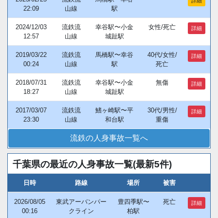
詳細
22:09
山線
駅
2024/12/03
流鉄流
幸谷駅〜小金
女性/死亡
詳細
12:57
山線
城趾駅
2019/03/22
流鉄流
馬橋駅〜幸谷
40代/女性/
詳細
00:24
山線
駅
死亡
2018/07/31
流鉄流
幸谷駅〜小金
無傷
詳細
18:27
山線
城趾駅
2017/03/07
流鉄流
鰭ヶ崎駅〜平
30代/男性/
詳細
23:30
山線
和台駅
重傷
流鉄の人身事故一覧へ
千葉県の最近の人身事故一覧(最新5件)
日時
路線
場所
被害
2026/08/05
東武アーバンパー
豊四季駅〜
死亡
詳細
00:16
クライン
柏駅