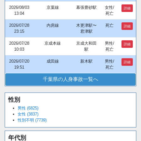
2026/08/03
京葉線
幕張豊砂駅
女性/
詳細
13:04
死亡
2026/07/28
内房線
木更津駅〜
死亡
詳細
23:15
君津駅
2026/07/28
京成本線
京成大和田
男性/
詳細
10:03
駅
死亡
2026/07/20
成田線
新木駅
男性/
詳細
19:51
死亡
千葉県の人身事故一覧へ
性別
Loaded
:
/
Unmute
38.44%
男性 (6825)
女性 (3837)
性別不明 (7739)
年代別