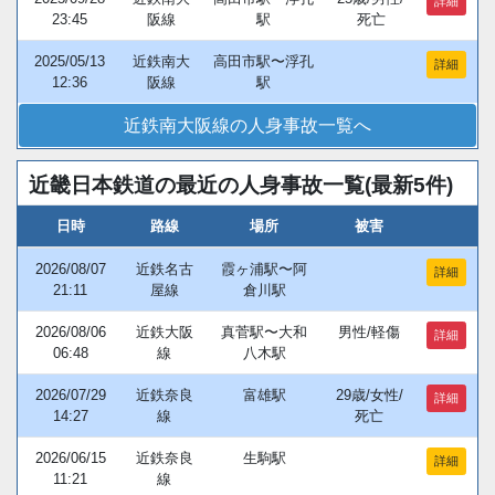
詳細
23:45
阪線
駅
死亡
2025/05/13
近鉄南大
高田市駅〜浮孔
詳細
12:36
阪線
駅
近鉄南大阪線の人身事故一覧へ
近畿日本鉄道の最近の人身事故一覧(最新5件)
日時
路線
場所
被害
2026/08/07
近鉄名古
霞ヶ浦駅〜阿
詳細
21:11
屋線
倉川駅
2026/08/06
近鉄大阪
真菅駅〜大和
男性/軽傷
詳細
06:48
線
八木駅
2026/07/29
近鉄奈良
富雄駅
29歳/女性/
詳細
14:27
線
死亡
2026/06/15
近鉄奈良
生駒駅
詳細
11:21
線