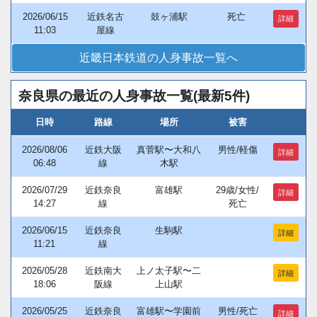
2026/06/15
近鉄名古
鼓ヶ浦駅
死亡
詳細
11:03
屋線
近畿日本鉄道の人身事故一覧へ
奈良県の最近の人身事故一覧(最新5件)
日時
路線
場所
被害
2026/08/06
近鉄大阪
真菅駅〜大和八
男性/軽傷
詳細
06:48
線
木駅
2026/07/29
近鉄奈良
富雄駅
29歳/女性/
詳細
14:27
線
死亡
2026/06/15
近鉄奈良
生駒駅
詳細
11:21
線
2026/05/28
近鉄南大
上ノ太子駅〜二
詳細
18:06
阪線
上山駅
2026/05/25
近鉄奈良
富雄駅〜学園前
男性/死亡
詳細