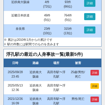
近鉄南大阪線
4件
93件
詳細
(72位)
(66位)
近畿日本鉄道
49件
764件
詳細
(5位)
(5位)
奈良県
23件
315件
詳細
(10位)
(13位)
※ 累計は2010年1月からの累計です
※ 駅の件数には駅間でのものを含みます
浮孔駅の最近の人身事故一覧(最新5件)
日時
路線
場所
被害
2025/09/28
近鉄南大
高田市駅〜浮
25歳/男性/
詳細
23:45
阪線
孔駅
死亡
2025/05/13
近鉄南大
高田市駅〜浮
詳細
12:36
阪線
孔駅
2021/12/26
近鉄南大
高田市駅〜浮
男性/死亡
詳細
16:09
阪線
孔駅