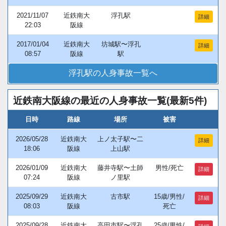
2021/11/07
近鉄南大
浮孔駅
詳細
22:03
阪線
2017/01/04
近鉄南大
坊城駅〜浮孔
詳細
08:57
阪線
駅
浮孔駅の人身事故一覧へ
近鉄南大阪線の最近の人身事故一覧(最新5件)
日時
路線
場所
被害
2026/05/28
近鉄南大
上ノ太子駅〜二
詳細
18:06
阪線
上山駅
2026/01/09
近鉄南大
藤井寺駅〜土師
男性/死亡
詳細
07:24
阪線
ノ里駅
2025/09/29
近鉄南大
古市駅
15歳/男性/
詳細
08:03
阪線
死亡
2025/09/28
近鉄南大
高田市駅〜浮孔
25歳/男性/