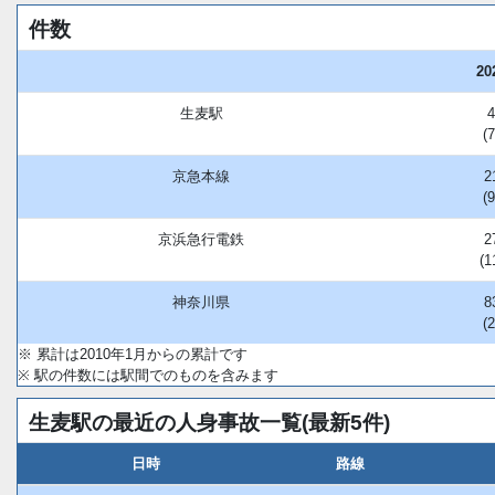
件数
20
生麦駅
(
京急本線
2
(
京浜急行電鉄
2
(1
神奈川県
8
(
※ 累計は2010年1月からの累計です
※ 駅の件数には駅間でのものを含みます
生麦駅の最近の人身事故一覧(最新5件)
日時
路線