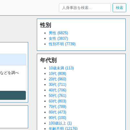
検索
性別
Loaded
:
/
Unmute
38.44%
男性 (6825)
女性 (3837)
性別不明 (7739)
年代別
10歳未満 (113)
などを調べ
10代 (808)
20代 (960)
30代 (711)
40代 (706)
50代 (761)
60代 (803)
70代 (789)
80代 (473)
90代 (100)
100歳以上 (1)
年齢不明 (12176)