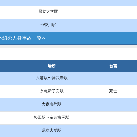
県立大学駅
神奈川駅
本線の人身事故一覧へ
場所
被害
六浦駅〜神武寺駅
京急新子安駅
死亡
大森海岸駅
杉田駅〜京急富岡駅
県立大学駅