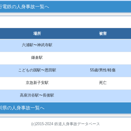
行電鉄の人身事故一覧へ
場所
被害
六浦駅〜神武寺駅
鎌倉駅
こどもの国駅〜恩田駅
55歳/男性/軽傷
京急新子安駅
死亡
高座渋谷駅〜長後駅
川県の人身事故一覧へ
(c)2015-2024 鉄道人身事故データベース