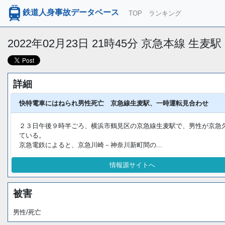
鉄道人身事故データベース
TOP
ランキング
2022年02月23日 21時45分 京急本線 生麦
詳細
快特電車にはねられ男性死亡 京急線生麦駅、一時運転見合わせ
２３日午後９時半ごろ、横浜市鶴見区の京急線生麦駅で、男性が京急
ている。
京急電鉄によると、京急川崎－神奈川新町間の...
情報源サイトへ
被害
男性/死亡