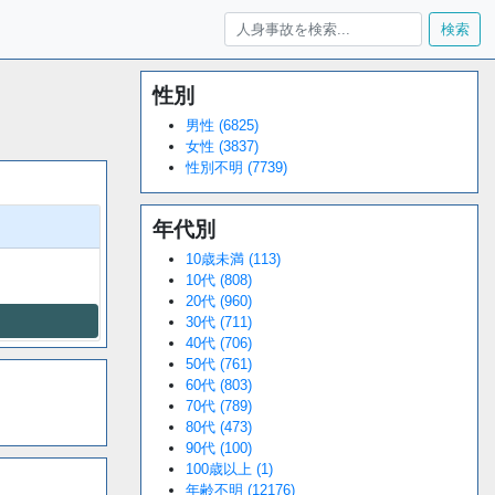
検索
性別
Loaded
:
/
Unmute
34.94%
男性 (6825)
女性 (3837)
性別不明 (7739)
年代別
10歳未満 (113)
10代 (808)
20代 (960)
30代 (711)
40代 (706)
50代 (761)
60代 (803)
70代 (789)
80代 (473)
90代 (100)
100歳以上 (1)
年齢不明 (12176)