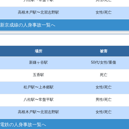
高根木戸駅〜北習志野駅
女性/死亡
新京成線の人身事故一覧へ
場所
被害
新鎌ヶ谷駅
50代/女性/重傷
五香駅
死亡
松戸駅〜上本郷駅
女性/死亡
八柱駅〜常盤平駅
男性/死亡
高根木戸駅〜北習志野駅
女性/死亡
電鉄の人身事故一覧へ