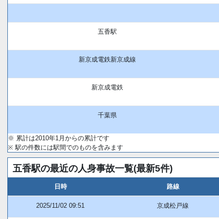
五香駅
新京成電鉄新京成線
新京成電鉄
千葉県
※ 累計は2010年1月からの累計です
※ 駅の件数には駅間でのものを含みます
五香駅の最近の人身事故一覧(最新5件)
日時
路線
2025/11/02 09:51
京成松戸線