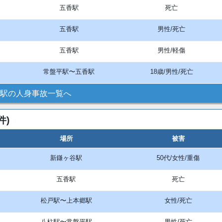
五香駅
死亡
五香駅
男性/死亡
五香駅
男性/軽傷
常盤平駅〜五香駅
18歳/男性/死亡
駅の人身事故一覧へ
件)
場所
被害
新鎌ヶ谷駅
50代/女性/重傷
五香駅
死亡
松戸駅〜上本郷駅
女性/死亡
八柱駅〜常盤平駅
男性/死亡