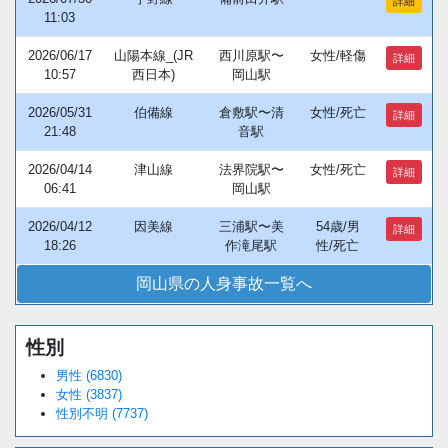
詳細
11:03
2026/06/17
山陽本線_(JR
西川原駅〜
女性/軽傷
詳細
10:57
西日本)
岡山駅
2026/05/31
伯備線
倉敷駅〜清
女性/死亡
詳細
21:48
音駅
2026/04/14
津山線
法界院駅〜
女性/死亡
詳細
06:41
岡山駅
2026/04/12
因美線
三浦駅〜美
54歳/男
詳細
18:26
作滝尾駅
性/死亡
岡山県の人身事故一覧へ
性別
男性 (6830)
女性 (3837)
性別不明 (7737)