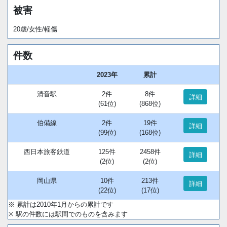
被害
20歳/女性/軽傷
件数
2023年
累計
清音駅
2件
8件
詳細
(61位)
(868位)
伯備線
2件
19件
詳細
(99位)
(168位)
西日本旅客鉄道
125件
2458件
詳細
(2位)
(2位)
岡山県
10件
213件
詳細
(22位)
(17位)
※ 累計は2010年1月からの累計です
※ 駅の件数には駅間でのものを含みます