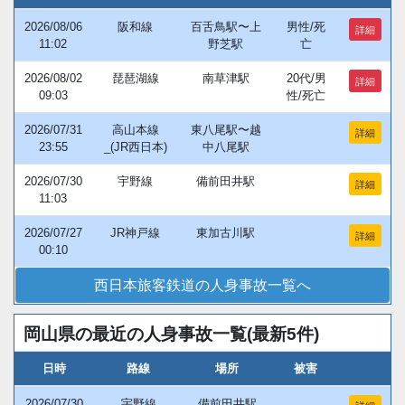
2026/08/06
阪和線
百舌鳥駅〜上
男性/死
詳細
11:02
野芝駅
亡
2026/08/02
琵琶湖線
南草津駅
20代/男
詳細
09:03
性/死亡
2026/07/31
高山本線
東八尾駅〜越
詳細
23:55
_(JR西日本)
中八尾駅
2026/07/30
宇野線
備前田井駅
詳細
11:03
2026/07/27
JR神戸線
東加古川駅
詳細
00:10
西日本旅客鉄道の人身事故一覧へ
岡山県の最近の人身事故一覧(最新5件)
日時
路線
場所
被害
2026/07/30
宇野線
備前田井駅