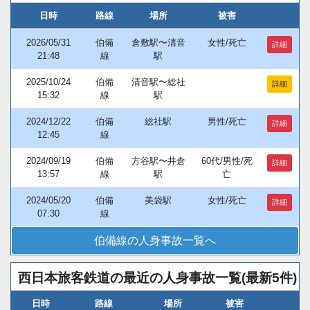
日時
路線
場所
被害
2026/05/31
伯備
倉敷駅〜清音
女性/死亡
詳細
21:48
線
駅
2025/10/24
伯備
清音駅〜総社
詳細
15:32
線
駅
2024/12/22
伯備
総社駅
男性/死亡
詳細
12:45
線
2024/09/19
伯備
方谷駅〜井倉
60代/男性/死
詳細
13:57
線
駅
亡
2024/05/20
伯備
美袋駅
女性/死亡
詳細
07:30
線
伯備線の人身事故一覧へ
西日本旅客鉄道の最近の人身事故一覧(最新5件)
日時
路線
場所
被害