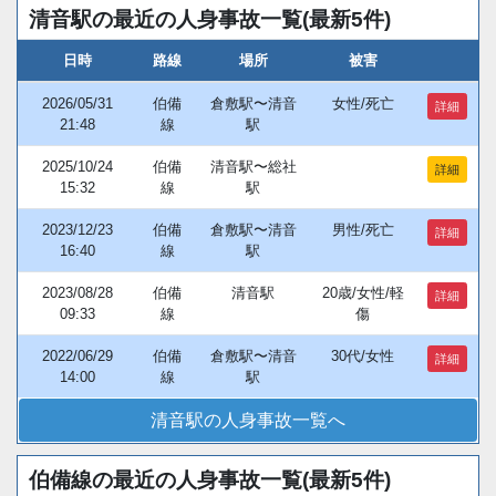
清音駅の最近の人身事故一覧(最新5件)
日時
路線
場所
被害
2026/05/31
伯備
倉敷駅〜清音
女性/死亡
詳細
21:48
線
駅
2025/10/24
伯備
清音駅〜総社
詳細
15:32
線
駅
2023/12/23
伯備
倉敷駅〜清音
男性/死亡
詳細
16:40
線
駅
2023/08/28
伯備
清音駅
20歳/女性/軽
詳細
09:33
線
傷
2022/06/29
伯備
倉敷駅〜清音
30代/女性
詳細
14:00
線
駅
清音駅の人身事故一覧へ
伯備線の最近の人身事故一覧(最新5件)