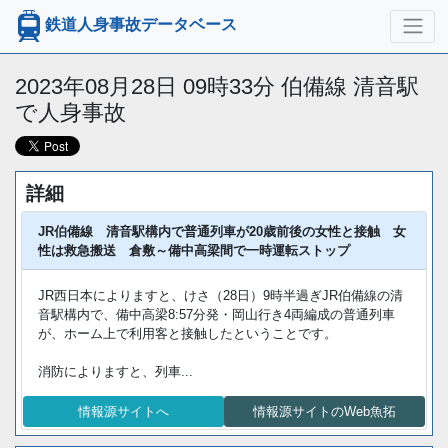
鉄道人身事故データベース
2023年08月28日 09時33分 伯備線 清音駅
で人身事故
詳細
JR伯備線 清音駅構内で普通列車が20歳前後の女性と接触 女
性は救急搬送 倉敷～備中高梁間で一時運転ストップ
JR西日本によりますと、けさ（28日）9時半過ぎJR伯備線の清
音駅構内で、備中高梁8:57分発・岡山行き4両編成の普通列車
が、ホーム上で利用客と接触したということです。
消防によりますと、列車...
情報源サイトへ
情報源サイトのWeb魚拓